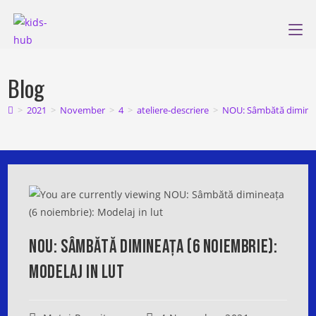
Skip
to
content
Blog
>
2021
>
November
>
4
>
ateliere-descriere
>
NOU: Sâmbătă dimineaț
NOU: Sâmbătă Dimineața (6 Noiembrie):
Modelaj In Lut