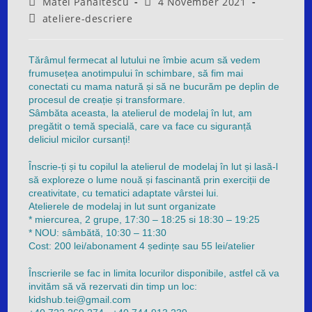
Post
Post
Matei Panaitescu
4 November 2021
author:
published:
Post
ateliere-descriere
category:
Tărâmul fermecat al lutului ne îmbie acum să vedem
frumusețea anotimpului în schimbare, să fim mai
conectati cu mama natură și să ne bucurăm pe deplin de
procesul de creație și transformare.
Sâmbăta aceasta, la atelierul de modelaj în lut, am
pregătit o temă specială, care va face cu siguranță
deliciul micilor cursanți!
Înscrie-ți și tu copilul la atelierul de modelaj în lut și lasă-l
să exploreze o lume nouă și fascinantă prin exerciții de
creativitate, cu tematici adaptate vârstei lui.
Atelierele de modelaj in lut sunt organizate
* miercurea, 2 grupe, 17:30 – 18:25 si 18:30 – 19:25
* NOU: sâmbătă, 10:30 – 11:30
Cost: 200 lei/abonament 4 ședințe sau 55 lei/atelier
Înscrierile se fac in limita locurilor disponibile, astfel că va
invităm să vă rezervati din timp un loc:
kidshub.tei@gmail.com